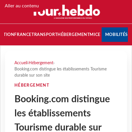
Aller au contenu
NATION
FRANCE
TRANSPORT
HÉBERGEMENT
MICE
MOBILITÉS
Accueil
›
Hébergement
›
Booking.com distingue les établissements Tourisme
durable sur son site
HÉBERGEMENT
Booking.com distingue
les établissements
Tourisme durable sur