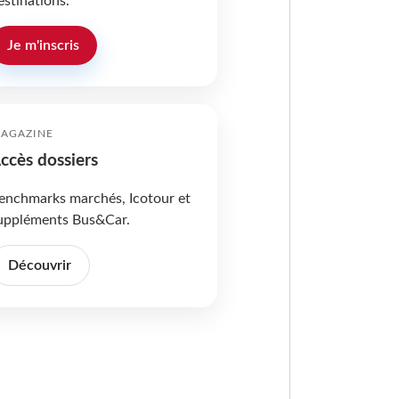
estinations.
Je m'inscris
AGAZINE
ccès dossiers
enchmarks marchés, Icotour et
uppléments Bus&Car.
Découvrir