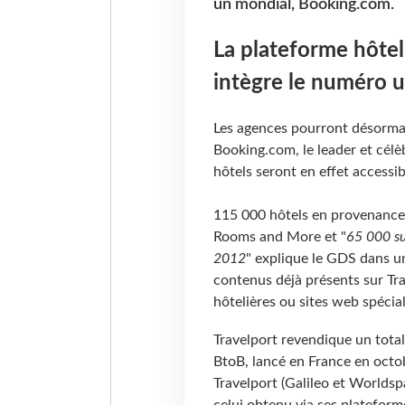
un mondial, Booking.com.
La plateforme hôte
intègre le numéro 
Les agences pourront désormais
Booking.com, le leader et célè
hôtels seront en effet accessi
115 000 hôtels en provenance 
Rooms and More et "
65 000 su
2012
" explique le GDS dans u
contenus déjà présents sur Tr
hôtelières ou sites web spéci
Travelport revendique un total
BtoB, lancé en France en octo
Travelport (Galileo et Worldsp
celui obtenu via ses plateform