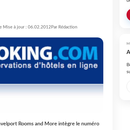
d
re Mise à jour : 06.02.2012
Par Rédaction
M
A
B
s
ravelport Rooms and More intègre le numéro