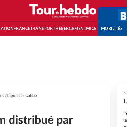
NATION
FRANCE
TRANSPORT
HÉBERGEMENT
MICE
MOBILITÉS
N
distribué par Galileo
L
D
 distribué par
d