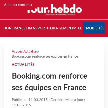
Aller au contenu
NATION
FRANCE
TRANSPORT
HÉBERGEMENT
MICE
MOBILITÉS
Accueil
›
Actualités
›
Booking.com renforce ses équipes en France
ACTUALITÉS
Booking.com renforce
ses équipes en France
Publié le : 11.03.2015 I Dernière Mise à jour :
11.03.2015