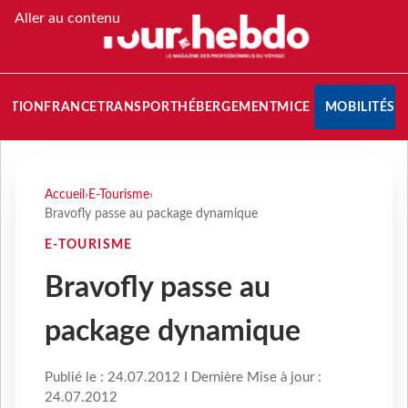
Aller au contenu
NATION
FRANCE
TRANSPORT
HÉBERGEMENT
MICE
MOBILITÉS
Accueil
›
E-Tourisme
›
Bravofly passe au package dynamique
E-TOURISME
Bravofly passe au
package dynamique
Publié le : 24.07.2012 I Dernière Mise à jour :
24.07.2012