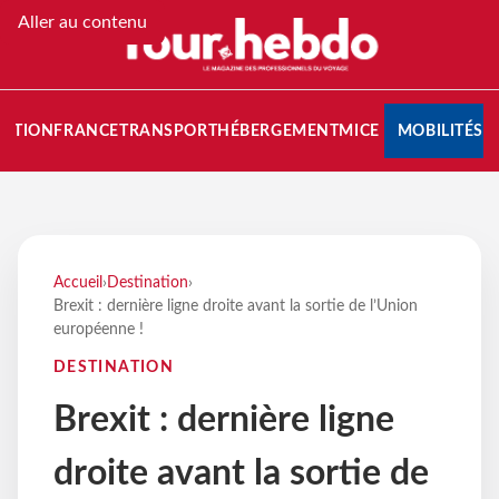
Aller au contenu
NATION
FRANCE
TRANSPORT
HÉBERGEMENT
MICE
MOBILITÉS
Accueil
›
Destination
›
Brexit : dernière ligne droite avant la sortie de l’Union
européenne !
DESTINATION
Brexit : dernière ligne
droite avant la sortie de