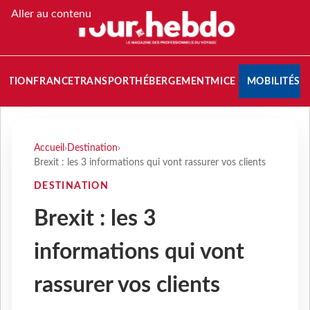
Aller au contenu
NATION
FRANCE
TRANSPORT
HÉBERGEMENT
MICE
MOBILITÉS
Accueil
›
Destination
›
Brexit : les 3 informations qui vont rassurer vos clients
DESTINATION
Brexit : les 3
informations qui vont
rassurer vos clients