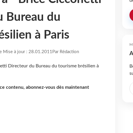
d
u Bureau du
silien à Paris
M
re Mise à jour : 28.01.2011
Par Rédaction
A
B
s
e ce contenu, abonnez-vous dès maintenant