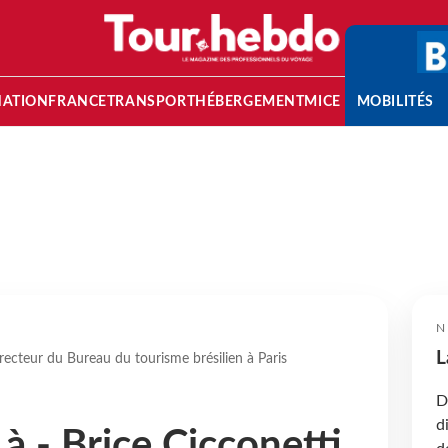
NATION
FRANCE
TRANSPORT
HÉBERGEMENT
MICE
MOBILITÉS
N
L
irecteur du Bureau du tourisme brésilien à Paris
D
d
à - Brice Cicconetti