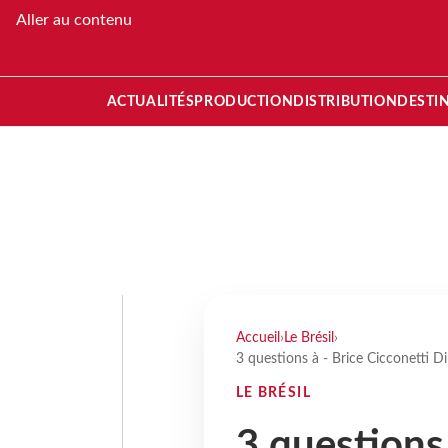
Aller au contenu
ACTUALITÉS
PRODUCTION
DISTRIBUTION
DESTI
Accueil
›
Le Brésil
›
3 questions à - Brice Cicconetti D
LE BRÉSIL
3 questions 