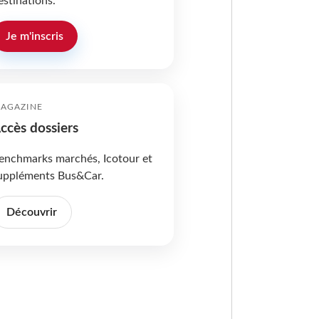
estinations.
Je m'inscris
AGAZINE
ccès dossiers
enchmarks marchés, Icotour et
uppléments Bus&Car.
Découvrir