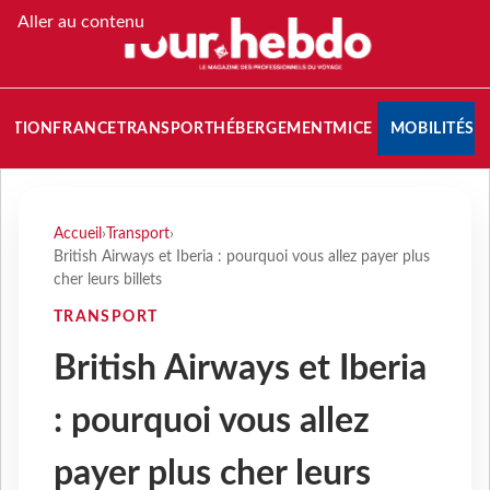
Aller au contenu
NATION
FRANCE
TRANSPORT
HÉBERGEMENT
MICE
MOBILITÉS
Accueil
›
Transport
›
British Airways et Iberia : pourquoi vous allez payer plus
cher leurs billets
TRANSPORT
British Airways et Iberia
: pourquoi vous allez
payer plus cher leurs