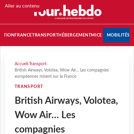
Aller au contenu
NATION
FRANCE
TRANSPORT
HÉBERGEMENT
MICE
MOBILITÉS
Accueil
›
Transport
›
British Airways, Volotea, Wow Air… Les compagnies
européennes misent sur la France
TRANSPORT
British Airways, Volotea,
Wow Air… Les
compagnies