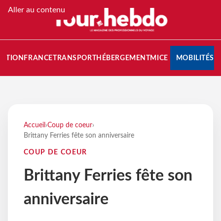
Aller au contenu
NATION
FRANCE
TRANSPORT
HÉBERGEMENT
MICE
MOBILITÉS
Accueil
›
Coup de coeur
›
Brittany Ferries fête son anniversaire
COUP DE COEUR
Brittany Ferries fête son
anniversaire