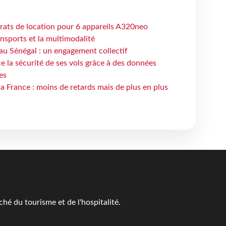
trats de location pour 6 appareils A320neo
ansports et la multimodalité
au Sénégal : un engagement collectif
e la sécurité de ses vols grâce à des données
es
la France : moins de retards mais de plus en plus
é du tourisme et de l'hospitalité.