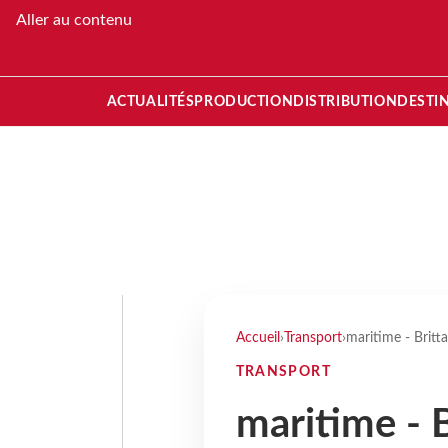
Aller au contenu
ACTUALITÉS
PRODUCTION
DISTRIBUTION
DESTI
Accueil
›
Transport
›
maritime - Britt
TRANSPORT
maritime - B