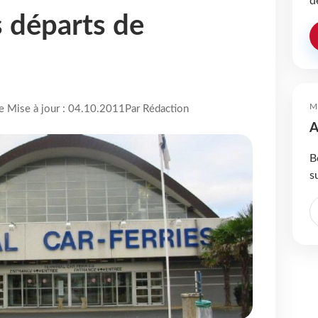
d
 départs de
M
re Mise à jour : 04.10.2011
Par Rédaction
A
B
s