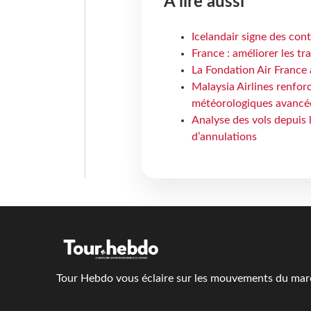
À lire aussi
Icelandair signe des con
France : améliorer les tr
La Fondation Air France 
Malaysia Airlines renforc
météorologiques avancé
Analyse des vols depuis 
d’annulations
Tour Hebdo vous éclaire sur les mouvements du march