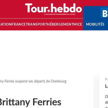
NATION
FRANCE
TRANSPORT
HÉBERGEMENT
MICE
MOBILITÉS
N
any Ferries suspend ses départs de Cherbourg
L
D
rittany Ferries
d