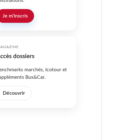
estinations.
Je m'inscris
AGAZINE
ccès dossiers
enchmarks marchés, Icotour et
uppléments Bus&Car.
Découvrir