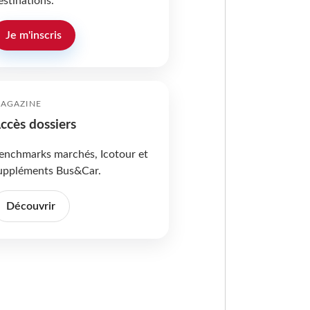
estinations.
Je m'inscris
AGAZINE
ccès dossiers
enchmarks marchés, Icotour et
uppléments Bus&Car.
Découvrir