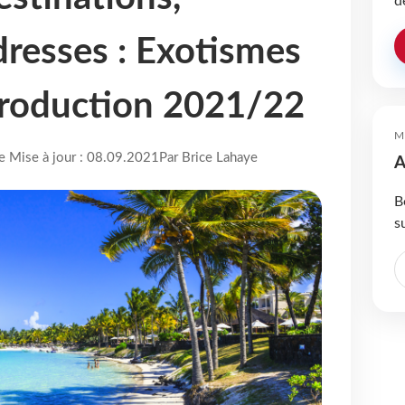
d
dresses : Exotismes
production 2021/22
M
re Mise à jour : 08.09.2021
Par Brice Lahaye
A
B
s