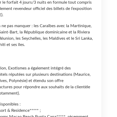
r le forfait 4 jours/3 nuits en formule tout compris
lement revendeur officiel des billets de l’exposition
€).
à ne pas manquer : les Caraïbes avec la Martinique,
aint-Bart, la République dominicaine et la Riviera
union, les Seychelles, les Maldives et le Sri Lanka,
iti et ses îles.
tion, Exotismes a également intégré des
tels réputées sur plusieurs destinations (Maurice,
ves, Polynésie) et étendu son offre
ctures pour répondre aux souhaits de la clientèle
 notamment).
isponibles :
sort & Residence***** ;
Dreams Macao Beach Punta Cana*****, récemment