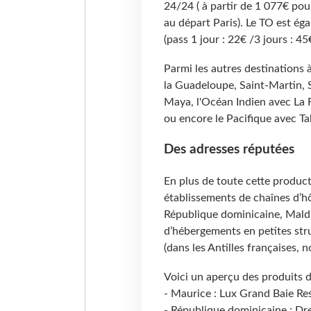
24/24 ( à partir de 1 077€ pou
au départ Paris). Le TO est éga
(pass 1 jour : 22€ /3 jours : 45
Parmi les autres destinations 
la Guadeloupe, Saint-Martin, S
Maya, l'Océan Indien avec La Ré
ou encore le Pacifique avec Tah
Des adresses réputées
En plus de toute cette produc
établissements de chaînes d’hô
République dominicaine, Maldi
d’hébergements en petites stru
(dans les Antilles françaises,
Voici un aperçu des produits d
- Maurice : Lux Grand Baie Re
- République dominicaine : 