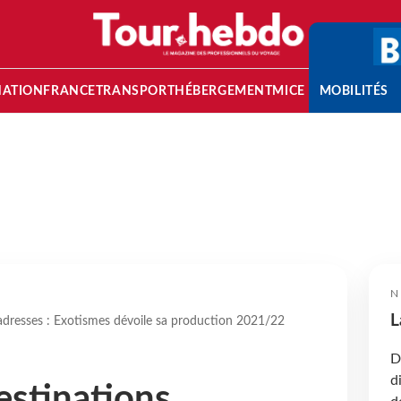
NATION
FRANCE
TRANSPORT
HÉBERGEMENT
MICE
MOBILITÉS
N
L
 adresses : Exotismes dévoile sa production 2021/22
D
d
estinations,