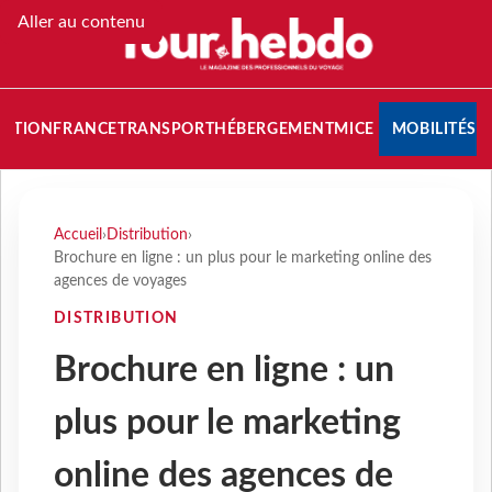
Aller au contenu
NATION
FRANCE
TRANSPORT
HÉBERGEMENT
MICE
MOBILITÉS
Accueil
›
Distribution
›
Brochure en ligne : un plus pour le marketing online des
agences de voyages
DISTRIBUTION
Brochure en ligne : un
plus pour le marketing
online des agences de