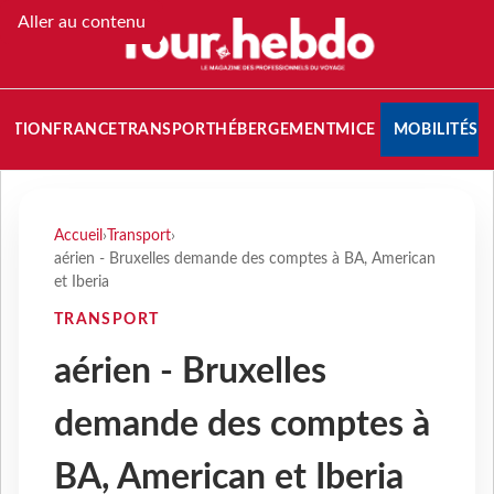
Aller au contenu
NATION
FRANCE
TRANSPORT
HÉBERGEMENT
MICE
MOBILITÉS
Accueil
›
Transport
›
aérien - Bruxelles demande des comptes à BA, American
et Iberia
TRANSPORT
aérien - Bruxelles
demande des comptes à
BA, American et Iberia