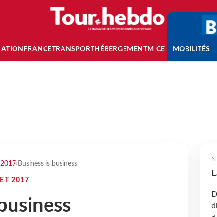
NATION
FRANCE
TRANSPORT
HÉBERGEMENT
MICE
MOBILITÉS
N
t 2017
›
Business is business
L
ET 2017
D
 business
d