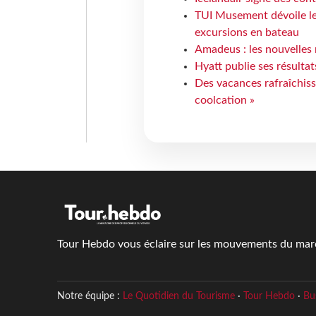
TUI Musement dévoile les
excursions en bateau
Amadeus : les nouvelles 
Hyatt publie ses résulta
Des vacances rafraîchiss
coolcation »
Tour Hebdo vous éclaire sur les mouvements du march
Notre équipe :
Le Quotidien du Tourisme
·
Tour Hebdo
·
Bu