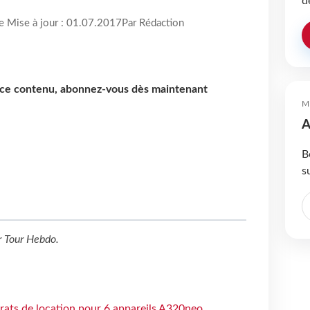
d
re Mise à jour : 01.07.2017
Par Rédaction
e ce contenu, abonnez-vous dès maintenant
M
A
B
s
r
Tour Hebdo
.
trats de location pour 6 appareils A320neo