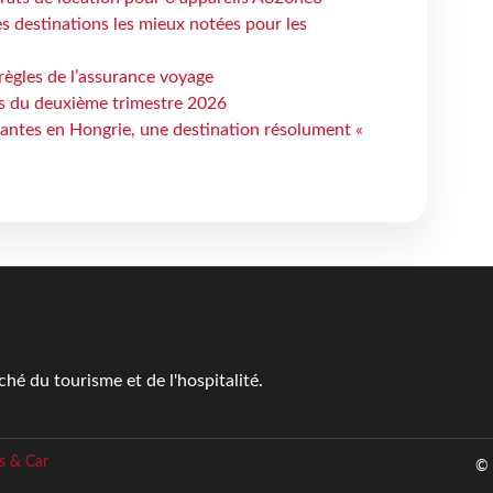
 destinations les mieux notées pour les
règles de l’assurance voyage
ts du deuxième trimestre 2026
antes en Hongrie, une destination résolument «
é du tourisme et de l'hospitalité.
s & Car
© 