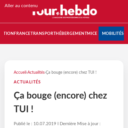
Aller au contenu
NATION
FRANCE
TRANSPORT
HÉBERGEMENT
MICE
MOBILITÉS
Accueil
›
Actualités
›
Ça bouge (encore) chez TUI !
ACTUALITÉS
Ça bouge (encore) chez
TUI !
Publié le : 10.07.2019 I Dernière Mise à jour :