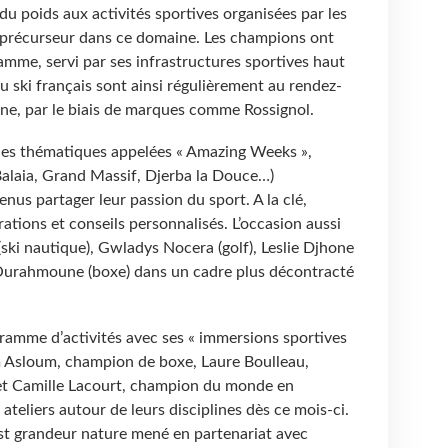
du poids aux activités sportives organisées par les
 précurseur dans ce domaine. Les champions ont
amme, servi par ses infrastructures sportives haut
ski français sont ainsi régulièrement au rendez-
ne, par le biais de marques comme Rossignol.
ines thématiques appelées « Amazing Weeks »,
Balaia, Grand Massif, Djerba la Douce…)
nus partager leur passion du sport. A la clé,
ations et conseils personnalisés. L’occasion aussi
(ski nautique), Gwladys Nocera (golf), Leslie Djhone
 Ourahmoune (boxe) dans un cadre plus décontracté
ramme d’activités avec ses « immersions sportives
im Asloum, champion de boxe, Laure Boulleau,
et Camille Lacourt, champion du monde en
ateliers autour de leurs disciplines dès ce mois-ci.
st grandeur nature mené en partenariat avec