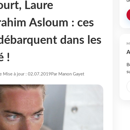
d
ourt, Laure
rahim Asloum : ces
débarquent dans les
M
A
é !
B
s
re Mise à jour : 02.07.2019
Par Manon Gayet