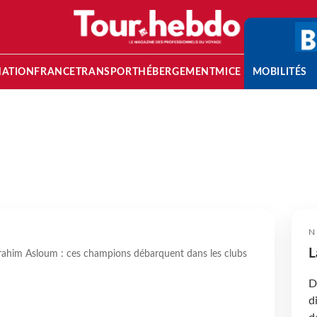
NATION
FRANCE
TRANSPORT
HÉBERGEMENT
MICE
MOBILITÉS
N
L
Brahim Asloum : ces champions débarquent dans les clubs
D
d