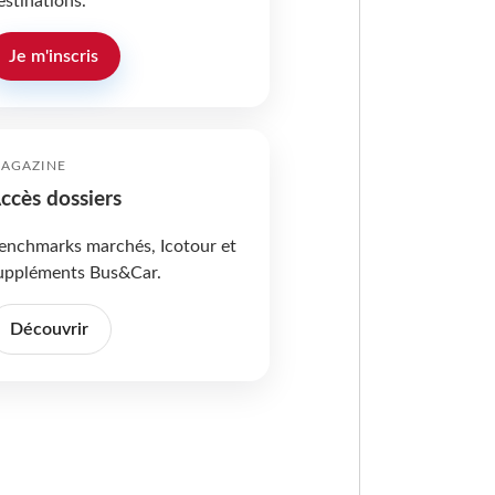
estinations.
Je m'inscris
AGAZINE
ccès dossiers
enchmarks marchés, Icotour et
uppléments Bus&Car.
Découvrir