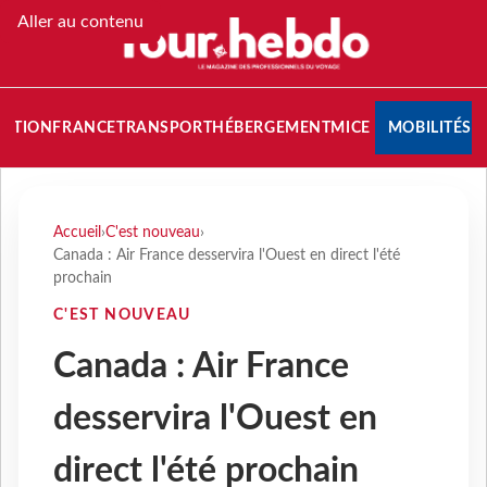
Aller au contenu
NATION
FRANCE
TRANSPORT
HÉBERGEMENT
MICE
MOBILITÉS
Accueil
›
C'est nouveau
›
Canada : Air France desservira l'Ouest en direct l'été
prochain
C'EST NOUVEAU
Canada : Air France
desservira l'Ouest en
direct l'été prochain