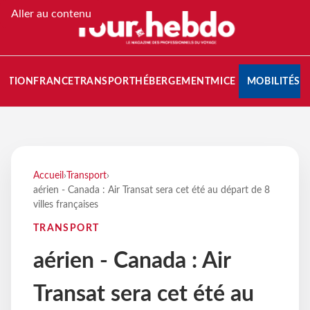
Aller au contenu
NATION
FRANCE
TRANSPORT
HÉBERGEMENT
MICE
MOBILITÉS
Accueil
›
Transport
›
aérien - Canada : Air Transat sera cet été au départ de 8
villes françaises
TRANSPORT
aérien - Canada : Air
Transat sera cet été au