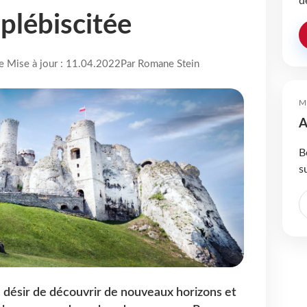
d
plébiscitée
re Mise à jour : 11.04.2022
Par Romane Stein
M
A
B
s
 un désir de découvrir de nouveaux horizons et