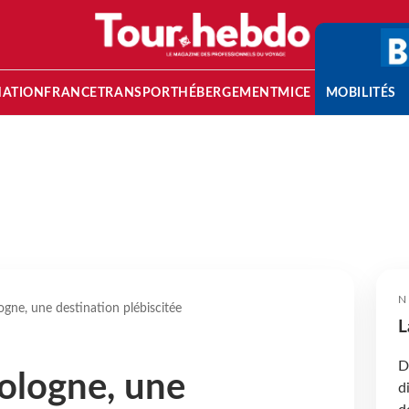
NATION
FRANCE
TRANSPORT
HÉBERGEMENT
MICE
MOBILITÉS
N
ogne, une destination plébiscitée
L
D
Pologne, une
d