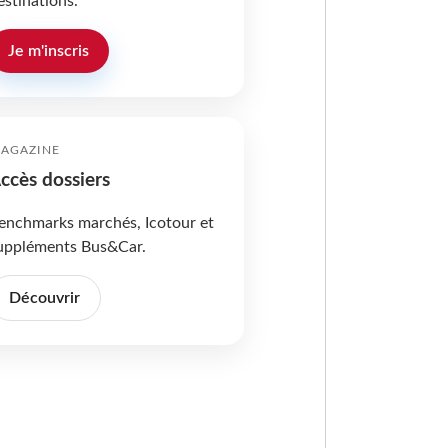
estinations.
Je m'inscris
AGAZINE
ccès dossiers
enchmarks marchés, Icotour et
uppléments Bus&Car.
Découvrir