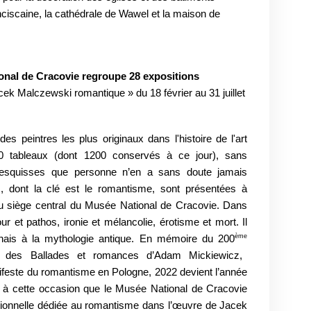
anciscaine, la cathédrale de Wawel et la maison de
ional de Cracovie regroupe 28 expositions
cek Malczewski romantique » du 18 février au 31 juillet
s peintres les plus originaux dans l'histoire de l'art
00 tableaux (dont 1200 conservés à ce jour), sans
'esquisses que personne n’en a sans doute jamais
 dont la clé est le romantisme, sont présentées à
 au siège central du Musée National de Cracovie. Dans
 et pathos, ironie et mélancolie, érotisme et mort. Il
ème
onais à la mythologie antique. En mémoire du 200
ion des Ballades et romances d’Adam Mickiewicz,
ifeste du romantisme en Pologne, 2022 devient l’année
 à cette occasion que le Musée National de Cracovie
ptionnelle dédiée au romantisme dans l’œuvre de Jacek