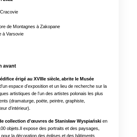
à Cracovie
lklore de Montagnes à Zakopane
e à Varsovie
n avant
difice érigé au XVIIIe siècle,
abrite le Musée
it d’un espace d'exposition et un lieu de recherche sur la
ues artistiques de l'un des artistes polonais les plus
ents (dramaturge, poète, peintre, graphiste,
ur d'intérieur).
de collection d'œuvres de Stanisław Wyspiański
en
0 objets.Il expose des portraits et des paysages,
pour la décoration des églises et des bâtiments