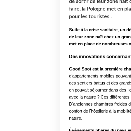
de sortir de leur zone naî
faire, la Pologne met en p
pour les touristes .
Suite à la crise sanitaire, un 
de leur zone naît chez un gra
met en place de nombreuses no
Des innovations concernant 
Good Spot est la première cha
d’appartements mobiles pouvant
des sentiers battus et des grands
on pouvait séjourner dans des lie
avec la nature ? Ces différente
D'anciennes chambres froides de
confort de l'hôtellerie à la mobi
nature.
Événements phares du pays e