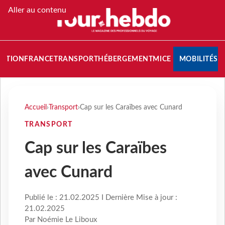
Aller au contenu
NATION
FRANCE
TRANSPORT
HÉBERGEMENT
MICE
MOBILITÉS
Accueil
›
Transport
›
Cap sur les Caraïbes avec Cunard
TRANSPORT
Cap sur les Caraïbes
avec Cunard
Publié le : 21.02.2025 I Dernière Mise à jour :
21.02.2025
Par Noémie Le Liboux