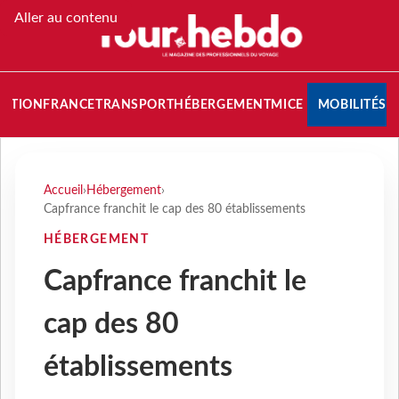
Aller au contenu
NATION
FRANCE
TRANSPORT
HÉBERGEMENT
MICE
MOBILITÉS
Accueil
›
Hébergement
›
Capfrance franchit le cap des 80 établissements
HÉBERGEMENT
Capfrance franchit le
cap des 80
établissements