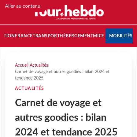
Aller au contenu
NATION
FRANCE
TRANSPORT
HÉBERGEMENT
MICE
MOBILITÉS
Accueil
›
Actualités
›
Carnet de voyage et autres goodies : bilan 2024 et
tendance 2025
ACTUALITÉS
Carnet de voyage et
autres goodies : bilan
2024 et tendance 2025