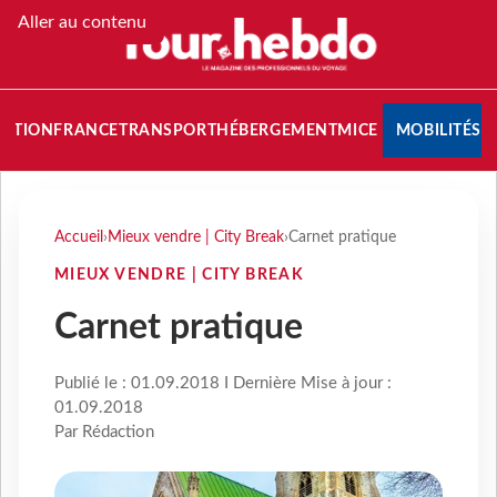
Aller au contenu
NATION
FRANCE
TRANSPORT
HÉBERGEMENT
MICE
MOBILITÉS
Accueil
›
Mieux vendre | City Break
›
Carnet pratique
MIEUX VENDRE | CITY BREAK
Carnet pratique
Publié le : 01.09.2018 I Dernière Mise à jour :
01.09.2018
Par Rédaction