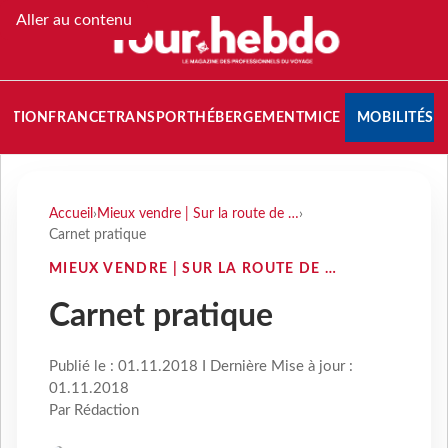
Aller au contenu
NATION
FRANCE
TRANSPORT
HÉBERGEMENT
MICE
MOBILITÉS
Accueil
›
Mieux vendre | Sur la route de …
›
Carnet pratique
MIEUX VENDRE | SUR LA ROUTE DE …
Carnet pratique
Publié le : 01.11.2018 I Dernière Mise à jour :
01.11.2018
Par Rédaction