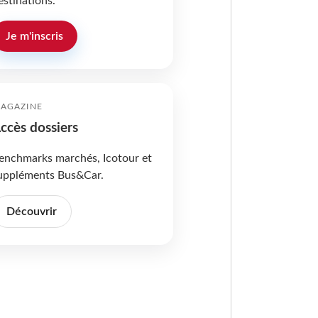
estinations.
Je m'inscris
AGAZINE
ccès dossiers
enchmarks marchés, Icotour et
uppléments Bus&Car.
Découvrir