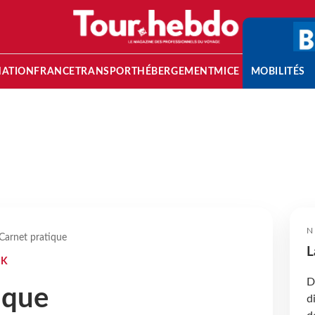
NATION
FRANCE
TRANSPORT
HÉBERGEMENT
MICE
MOBILITÉS
N
Carnet pratique
L
AK
D
ique
d