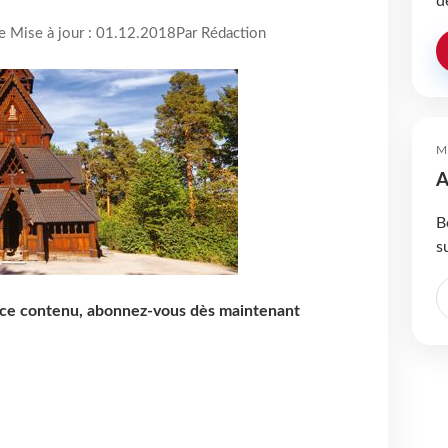
d
re Mise à jour : 01.12.2018
Par Rédaction
M
A
B
s
e ce contenu, abonnez-vous dès maintenant