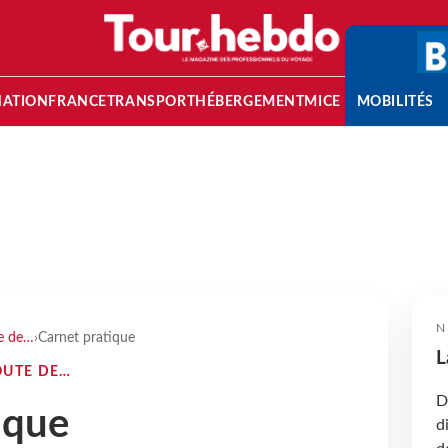
NATION
FRANCE
TRANSPORT
HÉBERGEMENT
MICE
MOBILITÉS
N
te de…
›
Carnet pratique
L
OUTE DE…
D
ique
d