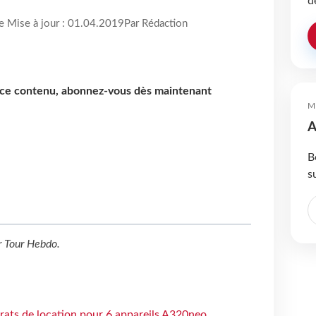
d
re Mise à jour : 01.04.2019
Par Rédaction
e ce contenu, abonnez-vous dès maintenant
M
A
B
s
r
Tour Hebdo
.
trats de location pour 6 appareils A320neo