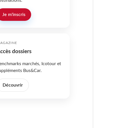
estinations.
Je m'inscris
AGAZINE
ccès dossiers
enchmarks marchés, Icotour et
uppléments Bus&Car.
Découvrir