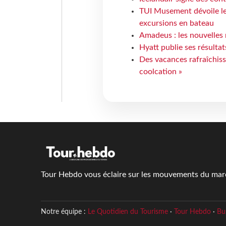
TUI Musement dévoile les
excursions en bateau
Amadeus : les nouvelles 
Hyatt publie ses résulta
Des vacances rafraîchiss
coolcation »
Tour Hebdo vous éclaire sur les mouvements du march
Notre équipe :
Le Quotidien du Tourisme
·
Tour Hebdo
·
Bu