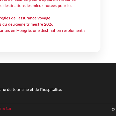
 destinations les mieux notées pour les
règles de l’assurance voyage
ts du deuxième trimestre 2026
antes en Hongrie, une destination résolument «
é du tourisme et de l'hospitalité.
s & Car
© 