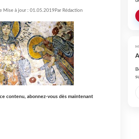
d
re Mise à jour : 01.05.2019
Par Rédaction
M
A
B
s
e ce contenu, abonnez-vous dès maintenant