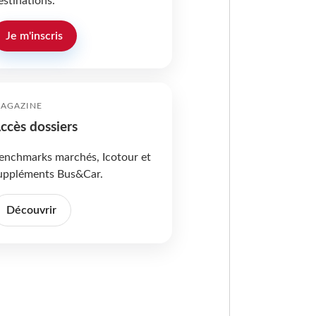
estinations.
Je m'inscris
AGAZINE
ccès dossiers
enchmarks marchés, Icotour et
uppléments Bus&Car.
Découvrir