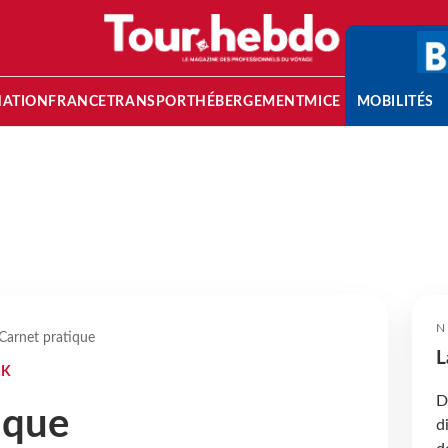
NATION
FRANCE
TRANSPORT
HÉBERGEMENT
MICE
MOBILITÉS
N
Carnet pratique
L
AK
D
ique
d