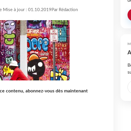
d
re Mise à jour : 01.10.2019
Par Rédaction
M
A
B
s
e ce contenu, abonnez-vous dès maintenant