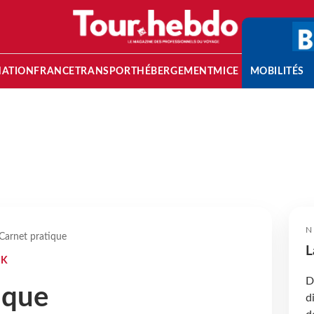
NATION
FRANCE
TRANSPORT
HÉBERGEMENT
MICE
MOBILITÉS
N
Carnet pratique
L
AK
D
ique
d