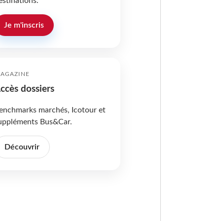
estinations.
Je m'inscris
AGAZINE
ccès dossiers
enchmarks marchés, Icotour et
uppléments Bus&Car.
Découvrir