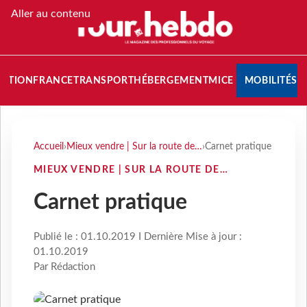
Aller au contenu
NATION
FRANCE
TRANSPORT
HÉBERGEMENT
MICE
MOBILITÉS
Accueil
›
Mieux vendre | Sur la route de…
›
Carnet pratique
MIEUX VENDRE | SUR LA ROUTE DE…
Carnet pratique
Publié le : 01.10.2019 I Dernière Mise à jour :
01.10.2019
Par Rédaction