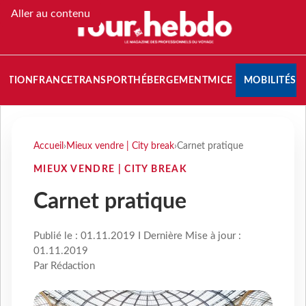
Aller au contenu
NATION
FRANCE
TRANSPORT
HÉBERGEMENT
MICE
MOBILITÉS
Accueil
›
Mieux vendre | City break
›
Carnet pratique
MIEUX VENDRE | CITY BREAK
Carnet pratique
Publié le : 01.11.2019 I Dernière Mise à jour :
01.11.2019
Par Rédaction