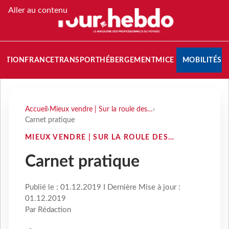
Aller au contenu
NATION
FRANCE
TRANSPORT
HÉBERGEMENT
MICE
MOBILITÉS
Accueil
›
Mieux vendre | Sur la roule des…
›
Carnet pratique
MIEUX VENDRE | SUR LA ROULE DES…
Carnet pratique
Publié le : 01.12.2019 I Dernière Mise à jour :
01.12.2019
Par Rédaction