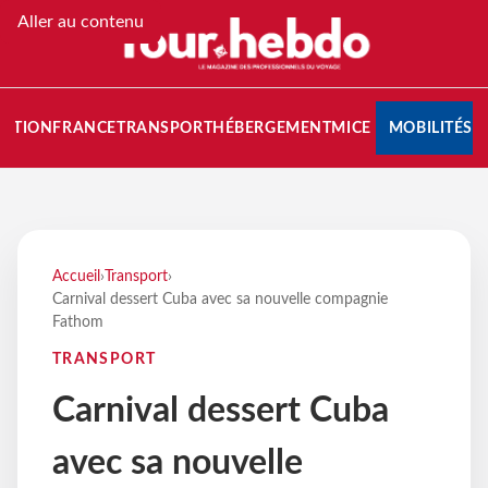
Aller au contenu
NATION
FRANCE
TRANSPORT
HÉBERGEMENT
MICE
MOBILITÉS
Accueil
›
Transport
›
Carnival dessert Cuba avec sa nouvelle compagnie
Fathom
TRANSPORT
Carnival dessert Cuba
avec sa nouvelle