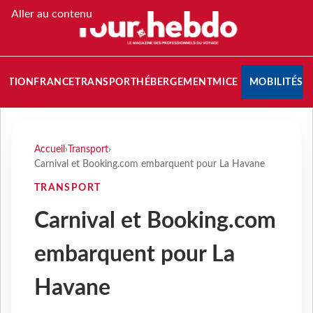
Aller au contenu
NATION
FRANCE
TRANSPORT
HÉBERGEMENT
MICE
MOBILITÉS
Accueil
›
Transport
›
Carnival et Booking.com embarquent pour La Havane
TRANSPORT
Carnival et Booking.com
embarquent pour La
Havane