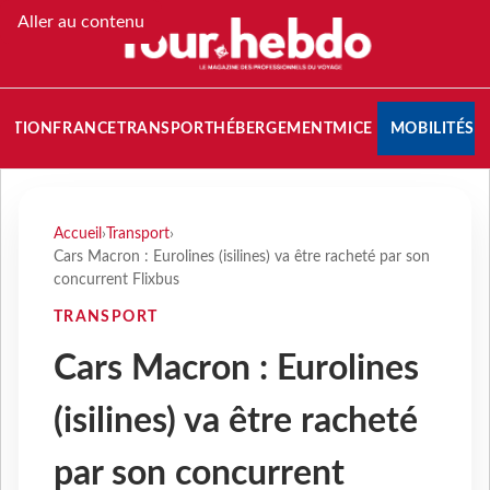
Aller au contenu
NATION
FRANCE
TRANSPORT
HÉBERGEMENT
MICE
MOBILITÉS
Accueil
›
Transport
›
Cars Macron : Eurolines (isilines) va être racheté par son
concurrent Flixbus
TRANSPORT
Cars Macron : Eurolines
(isilines) va être racheté
par son concurrent