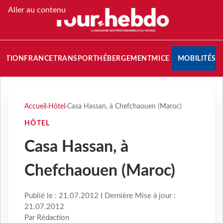
Aller au contenu
NATION
FRANCE
TRANSPORT
HÉBERGEMENT
MICE
MOBILITÉS
Accueil
›
Hôtel
›
Casa Hassan, à Chefchaouen (Maroc)
HÔTEL
Casa Hassan, à
Chefchaouen (Maroc)
Publié le : 21.07.2012 I Dernière Mise à jour :
21.07.2012
Par Rédaction