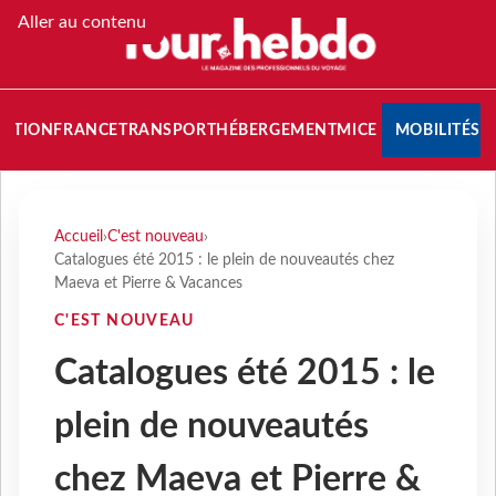
Aller au contenu
NATION
FRANCE
TRANSPORT
HÉBERGEMENT
MICE
MOBILITÉS
Accueil
›
C'est nouveau
›
Catalogues été 2015 : le plein de nouveautés chez
Maeva et Pierre & Vacances
C'EST NOUVEAU
Catalogues été 2015 : le
plein de nouveautés
chez Maeva et Pierre &