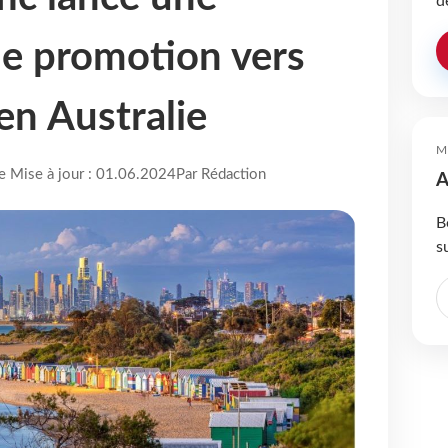
d
e promotion vers
n Australie
M
re Mise à jour : 01.06.2024
Par Rédaction
A
B
s