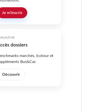
estinations.
Je m'inscris
AGAZINE
ccès dossiers
enchmarks marchés, Icotour et
uppléments Bus&Car.
Découvrir