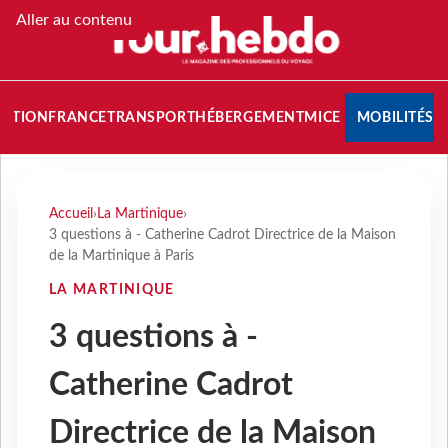
Aller au contenu
NATION
FRANCE
TRANSPORT
HÉBERGEMENT
MICE
MOBILITÉS
Accueil
›
La Martinique
›
3 questions à - Catherine Cadrot Directrice de la Maison
de la Martinique à Paris
LA MARTINIQUE
3 questions à -
Catherine Cadrot
Directrice de la Maison