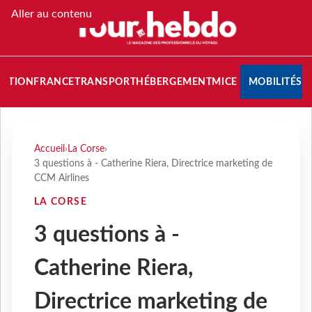
Aller au contenu
NATION
FRANCE
TRANSPORT
HÉBERGEMENT
MICE
MOBILITÉS
Accueil
›
La Corse
›
3 questions à - Catherine Riera, Directrice marketing de
CCM Airlines
LA CORSE
3 questions à -
Catherine Riera,
Directrice marketing de