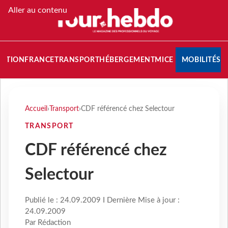
Aller au contenu
NATION
FRANCE
TRANSPORT
HÉBERGEMENT
MICE
MOBILITÉS
Accueil
›
Transport
›
CDF référencé chez Selectour
TRANSPORT
CDF référencé chez
Selectour
Publié le : 24.09.2009 I Dernière Mise à jour :
24.09.2009
Par Rédaction