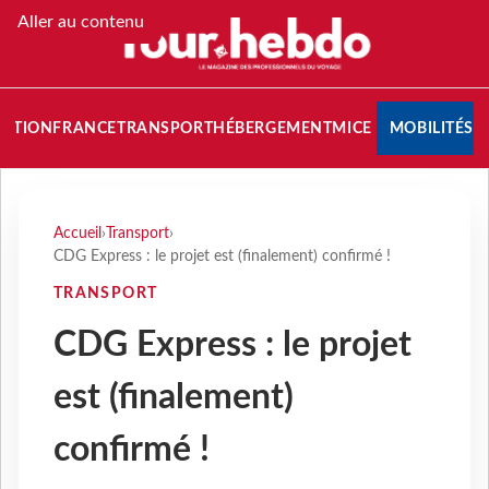
Aller au contenu
NATION
FRANCE
TRANSPORT
HÉBERGEMENT
MICE
MOBILITÉS
Accueil
›
Transport
›
CDG Express : le projet est (finalement) confirmé !
TRANSPORT
CDG Express : le projet
est (finalement)
confirmé !