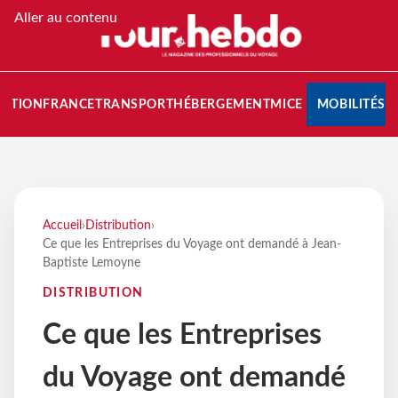
Aller au contenu
NATION
FRANCE
TRANSPORT
HÉBERGEMENT
MICE
MOBILITÉS
Accueil
›
Distribution
›
Ce que les Entreprises du Voyage ont demandé à Jean-
Baptiste Lemoyne
DISTRIBUTION
Ce que les Entreprises
du Voyage ont demandé