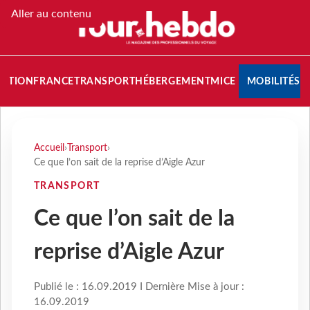
Aller au contenu
NATION
FRANCE
TRANSPORT
HÉBERGEMENT
MICE
MOBILITÉS
Accueil
›
Transport
›
Ce que l’on sait de la reprise d’Aigle Azur
TRANSPORT
Ce que l’on sait de la
reprise d’Aigle Azur
Publié le : 16.09.2019 I Dernière Mise à jour :
16.09.2019