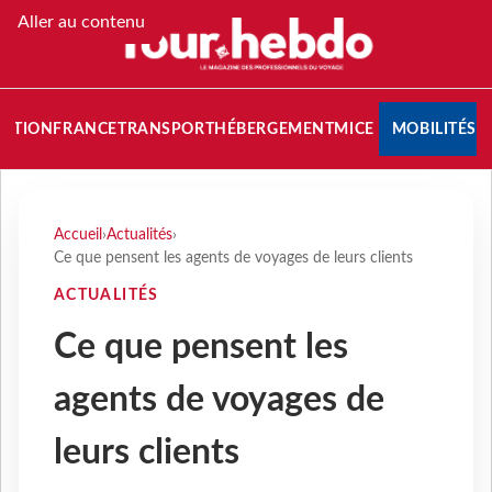
Aller au contenu
NATION
FRANCE
TRANSPORT
HÉBERGEMENT
MICE
MOBILITÉS
Accueil
›
Actualités
›
Ce que pensent les agents de voyages de leurs clients
ACTUALITÉS
Ce que pensent les
agents de voyages de
leurs clients