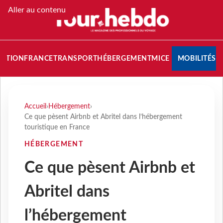
Aller au contenu
NATION
FRANCE
TRANSPORT
HÉBERGEMENT
MICE
MOBILITÉS
Accueil
›
Hébergement
›
Ce que pèsent Airbnb et Abritel dans l’hébergement
touristique en France
HÉBERGEMENT
Ce que pèsent Airbnb et
Abritel dans
l’hébergement