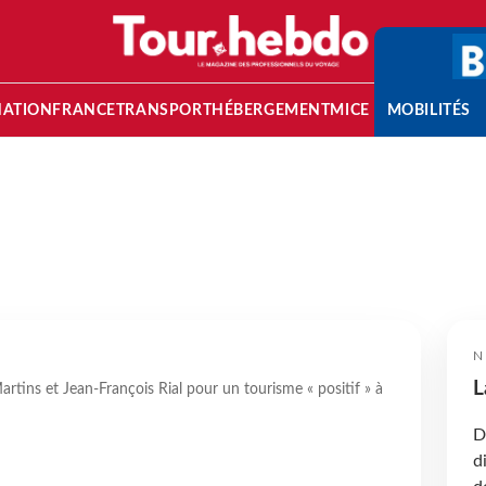
NATION
FRANCE
TRANSPORT
HÉBERGEMENT
MICE
MOBILITÉS
N
L
tins et Jean-François Rial pour un tourisme « positif » à
D
d