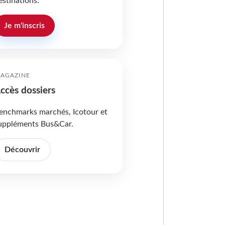
estinations.
Je m'inscris
AGAZINE
ccès dossiers
enchmarks marchés, Icotour et
uppléments Bus&Car.
Découvrir