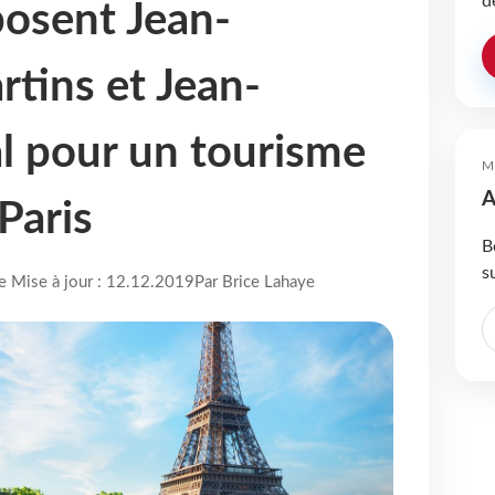
d
osent Jean-
rtins et Jean-
al pour un tourisme
M
A
 Paris
B
s
re Mise à jour : 12.12.2019
Par Brice Lahaye