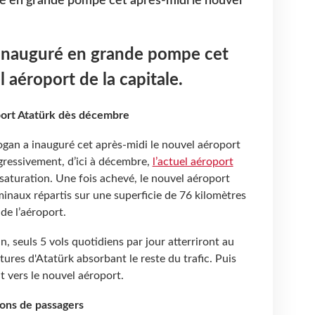
ré en grande pompe cet après-midi le nouvel
a inauguré en grande pompe cet
 aéroport de la capitale.
oport Atatürk dès décembre
ogan a inauguré cet après-midi le nouvel aéroport
gressivement, d’ici à décembre,
l’actuel aéroport
à saturation. Une fois achevé, le nouvel aéroport
inaux répartis sur une superficie de 76 kilomètres
 de l’aéroport.
 seuls 5 vols quotidiens par jour atterriront au
tures d'Atatürk absorbant le reste du trafic. Puis
t vers le nouvel aéroport.
lions de passagers