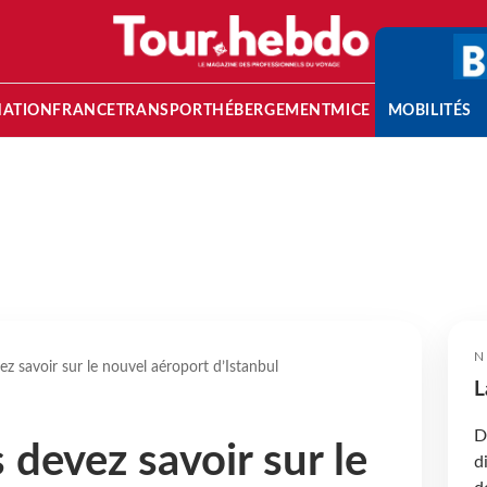
NATION
FRANCE
TRANSPORT
HÉBERGEMENT
MICE
MOBILITÉS
N
z savoir sur le nouvel aéroport d’Istanbul
L
D
 devez savoir sur le
d