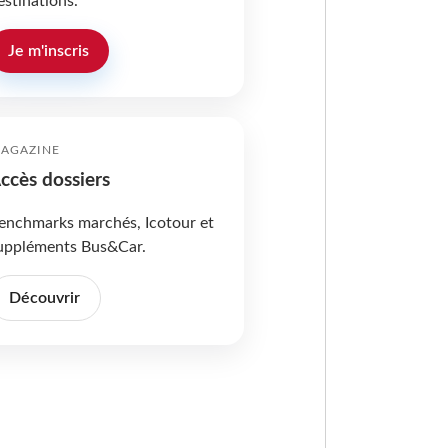
estinations.
Je m'inscris
AGAZINE
ccès dossiers
enchmarks marchés, Icotour et
uppléments Bus&Car.
Découvrir