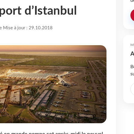
d
port d’Istanbul
re Mise à jour : 29.10.2018
M
A
B
s