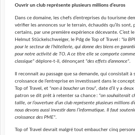
Ouvrir un club représente plusieurs millions d’euros
Dans ce domaine, les chefs d’entreprises du tourisme d
vérifier les annonces sur le terrain, échaudés qu’ils sont,
certains, par une première expérience décevante. C’est le
Helmut Stückelschweiger, le Pdg de Top of Travel :
"la BP
pour le secteur de l’hôtellerie, qui donne des biens en garant
pour notre activité de TO. A ce titre elle se comporte comm
classique"
déplore-t-il, dénonçant
"des effets d’annonce"
.
Il reconnait au passage que sa demande, qui consistait à 
croissance de l’entreprise en investissant dans le concept
Top of Travel, et
"non à boucher un trou"
, date d’il y a deux
patron se dit prêt à retenter sa chance :
"on souhaiterait 
taille, or l’ouverture d’un club représente plusieurs millions d’
nous devons aussi investir dans l’informatique. Il faut soutenir
croissance des PME"
.
Top of Travel devrait malgré tout embaucher cinq person