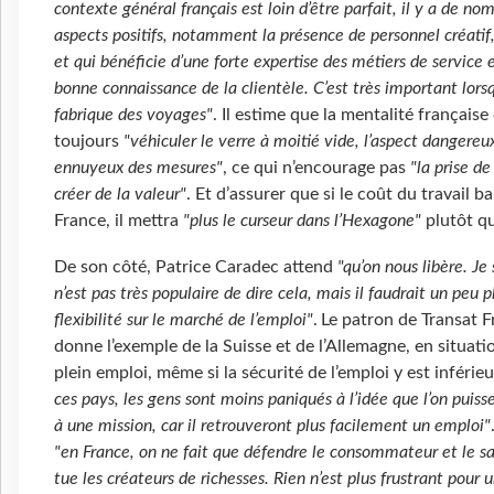
contexte général français est loin d’être parfait, il y a de no
aspects positifs, notamment la présence de personnel créatif
et qui bénéficie d’une forte expertise des métiers de service e
bonne connaissance de la clientèle. C’est très important lorsq
fabrique des voyages"
. Il estime que la mentalité française
toujours
"véhiculer le verre à moitié vide, l’aspect dangereu
ennuyeux des mesures"
, ce qui n’encourage pas
"la prise de
créer de la valeur"
. Et d’assurer que si le coût du travail b
France, il mettra
"plus le curseur dans l’Hexagone"
plutôt qu
De son côté, Patrice Caradec attend
"qu’on nous libère. Je s
n’est pas très populaire de dire cela, mais il faudrait un peu p
flexibilité sur le marché de l’emploi"
. Le patron de Transat 
donne l’exemple de la Suisse et de l’Allemagne, en situati
plein emploi, même si la sécurité de l’emploi y est inférie
ces pays, les gens sont moins paniqués à l’idée que l’on puiss
à une mission, car il retrouveront plus facilement un emploi"
"en France, on ne fait que défendre le consommateur et le sa
tue les créateurs de richesses. Rien n’est plus frustrant pour 