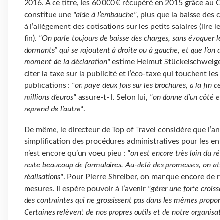
2016. A ce titre, les 60 000 € récupéré en 2015 grâce au 
constitue une
"aide à l’embauche"
, plus que la baisse des 
à l’allègement des cotisations sur les petits salaires (lire l
fin).
"On parle toujours de baisse des charges, sans évoquer l
dormants” qui se rajoutent à droite ou à gauche, et que l’on
moment de la déclaration"
estime Helmut Stückelschweiger
citer la taxe sur la publicité et l’éco-taxe qui touchent les
publications :
"on paye deux fois sur les brochures, à la fin ce
millions d’euros"
assure-t-il. Selon lui,
"on donne d’un côté et
reprend de l’autre"
.
De même, le directeur de Top of Travel considère que l’a
simplification des procédures administratives pour les en
n’est encore qu’un voeu pieu :
"on est encore très loin du rés
reste beaucoup de formulaires. Au-delà des promesses, on at
réalisations"
. Pour Pierre Shreiber, on manque encore de r
mesures. Il espère pouvoir à l’avenir
"gérer une forte crois
des contraintes qui ne grossissent pas dans les mêmes propor
Certaines relèvent de nos propres outils et de notre organisat