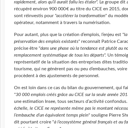
rapidement, alors qu’il aurait fallu les étaler".
Le groupe dit a
récupéré environ 900 000 € au titre du CICE en 2015, do
sont réinvestis pour
"accélérer la tranformation"
du modèle
opérateur, notamment à travers la numérisation.
Pour autant, plus que la création d’emplois, l’enjeu est
"la
préservation des emplois existants"
reconnaît Patrice Carad
précise être
"dans une phase où la tendance est plutôt au n
remplacement systématique de tous les départs".
Un témoi
représentatif de la situation des entreprises dites traditi
tourisme, qui ne génèrent pas ou peu d’embauches, voire
procèdent à des ajustements de personnel.
On est loin dans ce cas du bilan du gouvernement, qui fai
"30 000 emplois créés grâce au CICE sur la seule année 201
une estimation Insee, tous secteurs d’activité confondus
échelle, le CICE ne représente même pas le montant nécessa
l’embauche d’un équivalent temps plein"
souligne Pierre Shr
dit pourtant croire "
à l’ecosystème général français et au fa