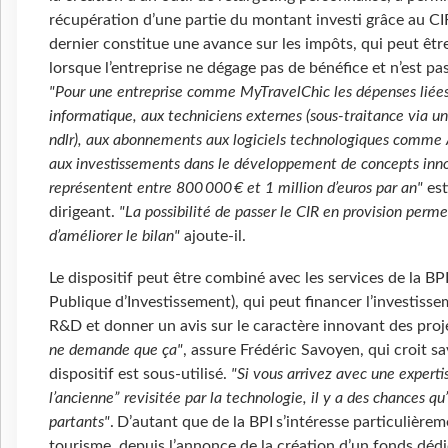
récupération d’une partie du montant investi grâce au CI
dernier constitue une avance sur les impôts, qui peut êtr
lorsque l’entreprise ne dégage pas de bénéfice et n’est pa
"Pour une entreprise comme MyTravelChic les dépenses liées
informatique, aux techniciens externes (sous-traitance via un
ndlr), aux abonnements aux logiciels technologiques comme
aux investissements dans le développement de concepts inn
représentent entre 800 000 € et 1 million d’euros par an"
est
dirigeant.
"La possibilité de passer le CIR en provision perme
d’améliorer le bilan"
ajoute-il.
Le dispositif peut être combiné avec les services de la BP
Publique d’Investissement), qui peut financer l’investiss
R&D et donner un avis sur le caractère innovant des proj
ne demande que ça"
, assure Frédéric Savoyen, qui croit sa
dispositif est sous-utilisé.
"Si vous arrivez avec une experti
l’ancienne” revisitée par la technologie, il y a des chances qu’
partants"
. D’autant que de la BPI s’intéresse particulière
tourisme, depuis l’annonce de la création d’un fonds dédi