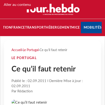
Aller au contenu
NATION
FRANCE
TRANSPORT
HÉBERGEMENT
MICE
MOBILITÉS
Accueil
›
Le Portugal
›
Ce qu’il faut retenir
LE PORTUGAL
Ce qu’il faut retenir
Publié le : 02.09.2011 I Dernière Mise à jour :
02.09.2011
Par Rédaction